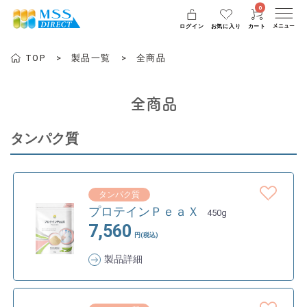
0
ログイン
お気に入り
カート
TOP
製品一覧
全商品
全商品
タンパク質
タンパク質
プロテインＰｅａＸ
450g
7,560
円(税込)
製品詳細