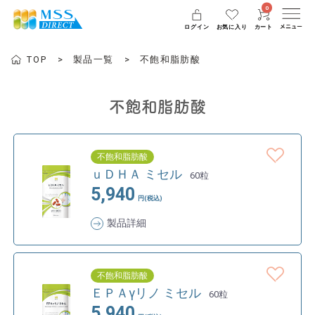
0
ログイン
お気に入り
カート
TOP
製品一覧
不飽和脂肪酸
不飽和脂肪酸
不飽和脂肪酸
ｕＤＨＡ ミセル
60粒
5,940
円(税込)
製品詳細
不飽和脂肪酸
ＥＰＡγリノ ミセル
60粒
5,940