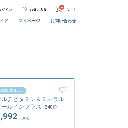
0
カート
ログイン
お気に入り
イド
マイページ
お問い合わせ
MSSDUO Basic
マルチビタミン＆ミネラル
オールインプラス
240粒
7,992
円(税込)