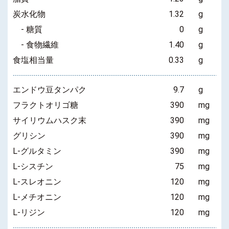
炭水化物
1.32
g
- 糖質
0
g
- 食物繊維
1.40
g
食塩相当量
0.33
g
エンドウ豆タンパク
9.7
g
フラクトオリゴ糖
390
mg
サイリウムハスク末
390
mg
グリシン
390
mg
L-グルタミン
390
mg
L-シスチン
75
mg
L-スレオニン
120
mg
L-メチオニン
120
mg
L-リジン
120
mg