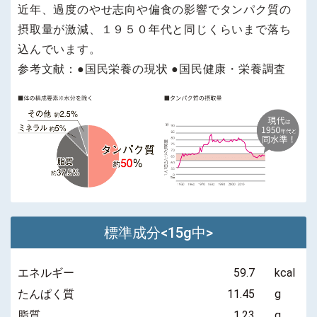
近年、過度のやせ志向や偏食の影響でタンパク質の
摂取量が激減、１９５０年代と同じくらいまで落ち
込んでいます。
参考文献：●国民栄養の現状 ●国民健康・栄養調査
標準成分<15g中>
エネルギー
59.7
kcal
たんぱく質
11.45
g
脂質
1.23
g