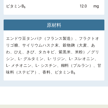
ビタミンB
12.0
mg
6
原材料
エンドウ豆タンパク（フランス製造）、フラクトオ
リゴ糖、サイリウムハスク末、穀物麹（大麦、あ
わ、ひえ、きび、タカキビ、紫黒米、米粉）／グリ
シン、L- グルタミン、L- リジン、L- スレオニン、
L- メチオニン、L- シスチン、糊料（プルラン）、甘
味料（ステビア）、香料、ビタミンB
6