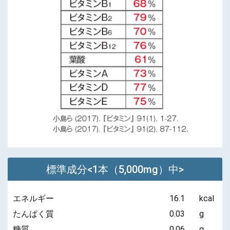
標準成分<1本（5,000mg）中>
エネルギー
16.1
kcal
たんぱく質
0.03
g
糖質
0.06
g