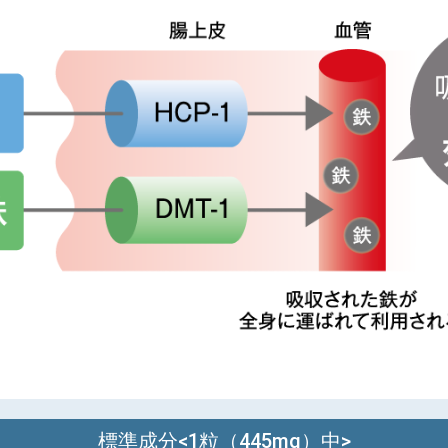
標準成分<1粒（445mg）中>