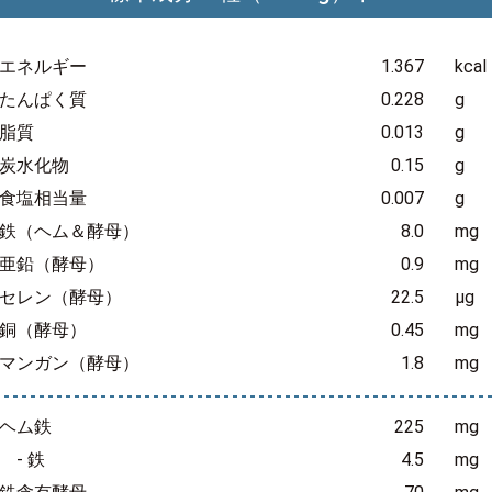
エネルギー
1.367
kcal
たんぱく質
0.228
g
脂質
0.013
g
炭水化物
0.15
g
食塩相当量
0.007
g
鉄（ヘム＆酵母）
8.0
mg
亜鉛（酵母）
0.9
mg
セレン（酵母）
22.5
μg
銅（酵母）
0.45
mg
マンガン（酵母）
1.8
mg
ヘム鉄
225
mg
- 鉄
4.5
mg