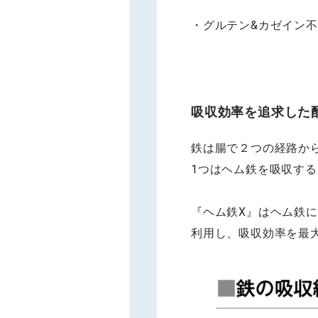
・グルテン&カゼイン
吸収効率を追求した
鉄は腸で２つの経路か
1つはヘム鉄を吸収する「
『ヘム鉄X』はヘム鉄
利用し、吸収効率を最