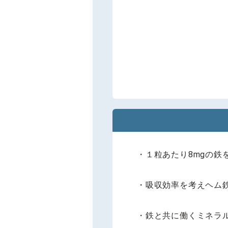
・１粒あたり8mgの鉄
・吸収効率を考えヘム
・鉄と共に働くミネラ