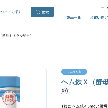
製品一覧
お買い物ガ
（酵母ミネラル配合）
ミネラル類
ヘム鉄Ｘ（酵
粒
1粒にヘム鉄4.5mgと酵母