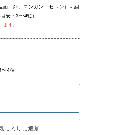
亜鉛、銅、マンガン、セレン）も組
目安：3〜4粒）
います。
3〜4粒