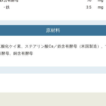
鉄含有酵母
70
mg
- 鉄
3.5
mg
原材料
二酸化ケイ素、ステアリン酸Ca／鉄含有酵母（米国製造）
有酵母、銅含有酵母