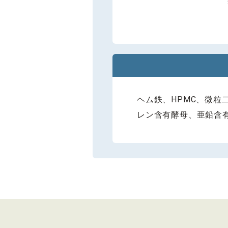
ヘム鉄、HPMC、微粒
レン含有酵母、亜鉛含