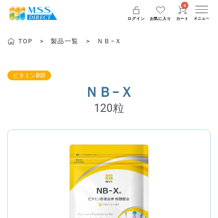
0
ログイン
お気に入り
カート
TOP
製品一覧
ＮＢ−Ｘ
ビタミンB群
ＮＢ−Ｘ
120粒