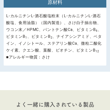
原材料
L-カルニチンL-酒石酸塩粉末（L-カルニチンL-酒石
酸塩、食用油脂）（国内製造）、さけ白子抽出物、
ウコン末／HPMC、パントテン酸Ca、ビタミンB
、
6
ビタミンB
、ビタミンB
、ナイアシンアミド、ベタ
1
2
イン、イノシトール、ステアリン酸Ca、微粒二酸化
ケイ素、クエン酸、葉酸、ビオチン、ビタミンB
12
■アレルギー物質：さけ
よく一緒に購入されている製品