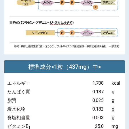
標準成分<1粒（437mg）中>
エネルギー
1.708
kcal
たんぱく質
0.187
g
脂質
0.025
g
炭水化物
0.182
g
食塩相当量
0.003
g
ビタミンB
25.0
mg
1