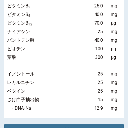
ビタミンB
25.0
mg
2
ビタミンB
40.0
mg
6
ビタミンB
70.0
μg
12
ナイアシン
25
mg
パントテン酸
40.0
mg
ビオチン
100
μg
葉酸
300
μg
イノシトール
25
mg
L-カルニチン
25
mg
ベタイン
25
mg
さけ白子抽出物
15
mg
- DNA-Na
12.9
mg