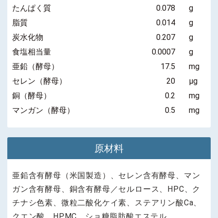
たんぱく質
0.078
g
脂質
0.014
g
炭水化物
0.207
g
食塩相当量
0.0007
g
亜鉛（酵母）
17.5
mg
セレン（酵母）
20
μg
銅（酵母）
0.2
mg
マンガン（酵母）
0.5
mg
原材料
亜鉛含有酵母（米国製造）、セレン含有酵母、マン
ガン含有酵母、銅含有酵母／セルロース、HPC、ク
チナシ色素、微粒二酸化ケイ素、ステアリン酸Ca、
クエン酸、HPMC、ショ糖脂肪酸エステル