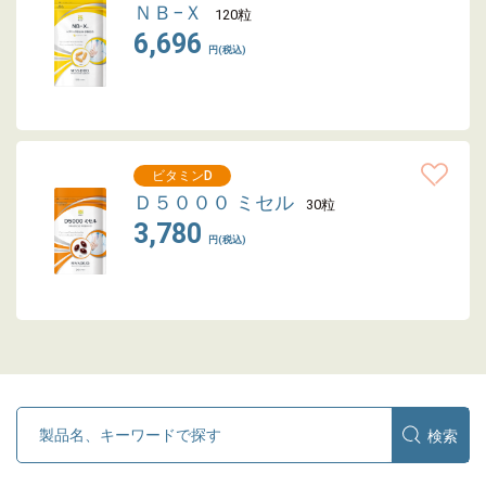
ＮＢ−Ｘ
120粒
6,696
円(税込)
ビタミンD
Ｄ５０００ ミセル
30粒
3,780
円(税込)