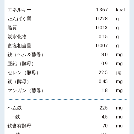
エネルギー
1.367
kcal
たんぱく質
0.228
g
脂質
0.013
g
炭水化物
0.15
g
食塩相当量
0.007
g
鉄（ヘム＆酵母）
8.0
mg
亜鉛（酵母）
0.9
mg
セレン（酵母）
22.5
μg
銅（酵母）
0.45
mg
マンガン（酵母）
1.8
mg
ヘム鉄
225
mg
- 鉄
4.5
mg
鉄含有酵母
70
mg