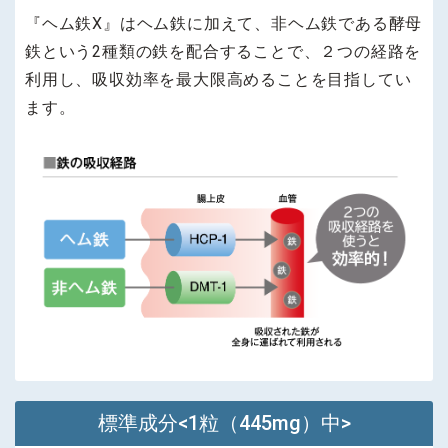
『ヘム鉄X』はヘム鉄に加えて、非ヘム鉄である酵母
鉄という2種類の鉄を配合することで、２つの経路を
利用し、吸収効率を最大限高めることを目指してい
ます。
標準成分<1粒（445mg）中>