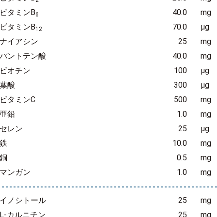
2
ビタミンB
40.0
mg
6
ビタミンB
70.0
μg
12
ナイアシン
25
mg
パントテン酸
40.0
mg
ビオチン
100
μg
葉酸
300
μg
ビタミンC
500
mg
亜鉛
1.0
mg
セレン
25
μg
鉄
10.0
mg
銅
0.5
mg
マンガン
1.0
mg
イノシトール
25
mg
L-カルニチン
25
mg