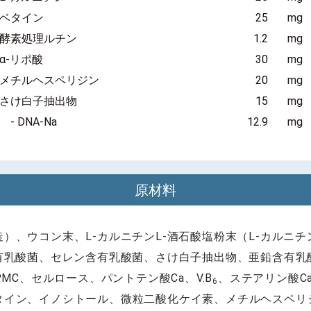
ベタイン
25
mg
酵素処理ルチン
1.2
mg
α-リポ酸
30
mg
メチルヘスペリジン
20
mg
さけ白子抽出物
15
mg
- DNA-Na
12.9
mg
原材料
）、ウコン末、L-カルニチンL-酒石酸塩粉末（L-カルニチ
含有乳酸菌、セレン含有乳酸菌、さけ白子抽出物、亜鉛含有乳
PMC、セルロース、パントテン酸Ca、V.B
、ステアリン酸Ca
6
タイン、イノシトール、微粒二酸化ケイ素、メチルヘスペリ