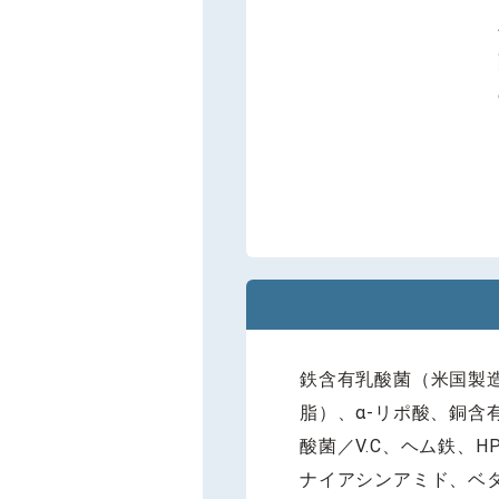
鉄含有乳酸菌（米国製造
脂）、α-リポ酸、銅
酸菌／V.C、ヘム鉄、H
ナイアシンアミド、ベ