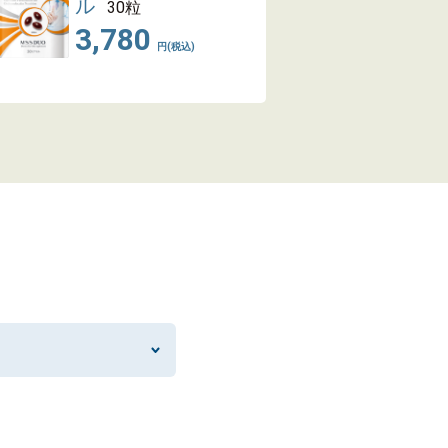
ル
30粒
3,780
円(税込)