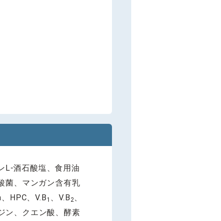
ンL-酒石酸塩、食用油
酸菌、マンガン含有乳
、HPC、V.B
、V.B
、
1
2
ジン、クエン酸、酵素