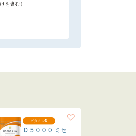
さけを含む）
ビタミンD
Ｄ５０００ ミセ