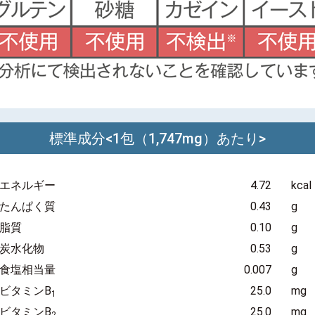
標準成分<1包（1,747mg）あたり>
エネルギー
4.72
kcal
たんぱく質
0.43
g
脂質
0.10
g
炭水化物
0.53
g
食塩相当量
0.007
g
ビタミンB
25.0
mg
1
ビタミンB
25.0
mg