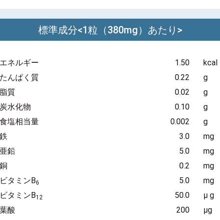
標準成分<1粒（380mg）あたり>
エネルギー
1.50
kcal
たんぱく質
0.22
g
脂質
0.02
g
炭水化物
0.10
g
食塩相当量
0.002
g
鉄
3.0
mg
亜鉛
5.0
mg
銅
0.2
mg
ビタミンB
5.0
mg
6
ビタミンB
50.0
µ g
12
葉酸
200
µg