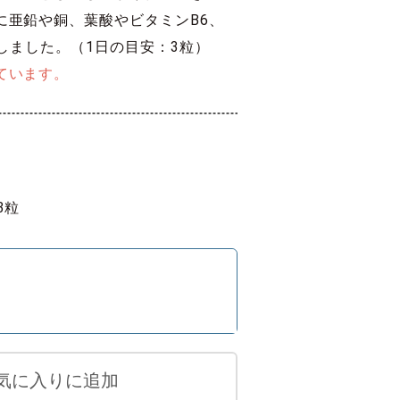
に亜鉛や銅、葉酸やビタミンB6、
合しました。（1日の目安：3粒）
ています。
3粒