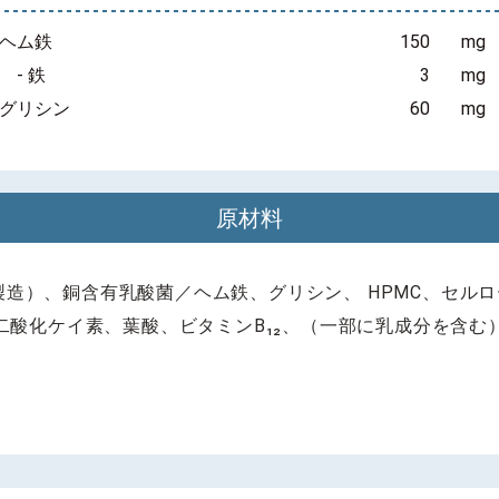
ヘム鉄
150
mg
- 鉄
3
mg
グリシン
60
mg
原材料
造）、銅含有乳酸菌／ヘム鉄、グリシン、 HPMC、セル
粒二酸化ケイ素、葉酸、ビタミンB₁₂、（一部に乳成分を含む