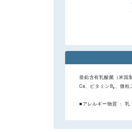
亜鉛含有乳酸菌（米国製
Ca、ビタミンB₆、微
■アレルギー物質 ： 乳